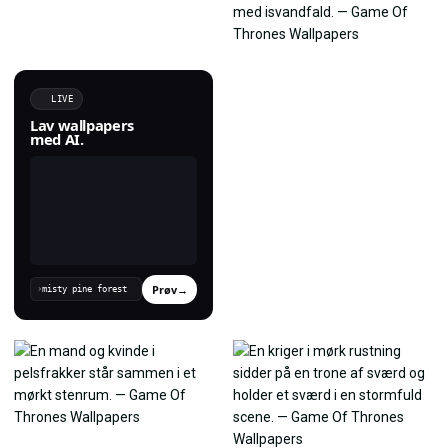
LIVE
Lav wallpapers
med AI.
Prøv
→
›