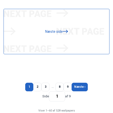
Næste side
1
2
3
…
8
9
Næste ›
Side
af 9
Viser 1–60 af 528 wallpapers