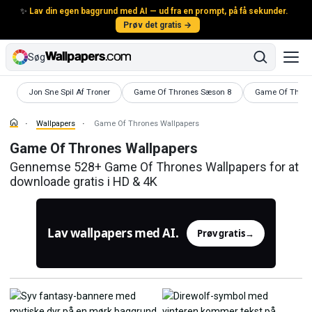
✨
Lav din egen baggrund med AI — ud fra en prompt, på få sekunder.
Prøv det gratis →
Søg
Wallpapers
Wallpapers
Wallpapers
Jon Sne Spil Af Troner
Game Of Thrones Sæson 8
Game Of Thron
Wallpapers
Game Of Thrones Wallpapers
Game Of Thrones Wallpapers
Gennemse 528+ Game Of Thrones Wallpapers for at
downloade gratis i HD & 4K
Lav wallpapers med AI.
Prøv gratis
→