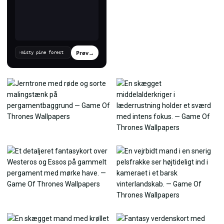
Prøv
→
›