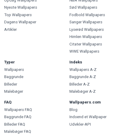
Opdag Wallpapers
NBA Wallpapers
Nyeste Wallpapers
Sød Wallpapers
Top Wallpapers
Fodbold Wallpapers
Dagens Wallpaper
Sanger Wallpapers
Artikler
Lyserød Wallpapers
Himlen Wallpapers
Citater Wallpapers
WWE Wallpapers
Typer
Indeks
Wallpapers
Wallpapers A-Z
Baggrunde
Baggrunde A-Z
Billeder
Billeder A-Z
Malebøger
Malebøger A-Z
FAQ
Wallpapers.com
Wallpapers FAQ
Blog
Baggrunde FAQ
Indsend et Wallpaper
Billeder FAQ
Udvikler-API
Malebøger FAQ