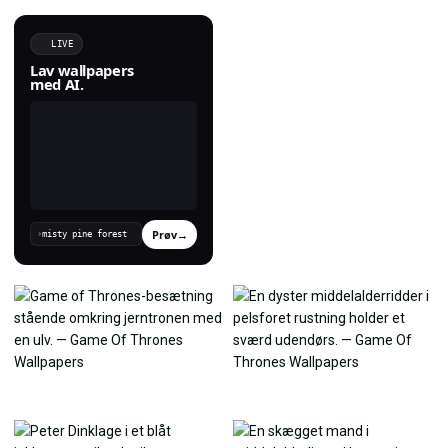
LIVE
Lav wallpapers
med AI.
Prøv
→
›