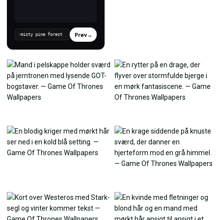
Prøv
→
›