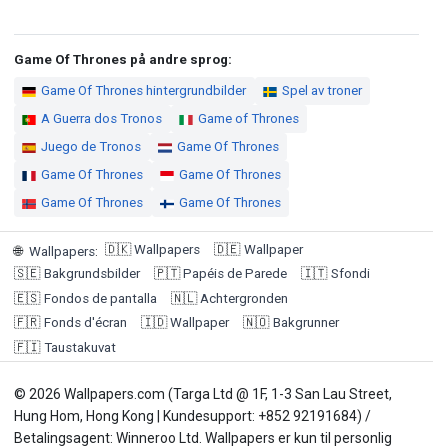
Game Of Thrones på andre sprog:
Game Of Thrones hintergrundbilder
Spel av troner
A Guerra dos Tronos
Game of Thrones
Juego de Tronos
Game Of Thrones
Game Of Thrones
Game Of Thrones
Game Of Thrones
Game Of Thrones
🇩🇰
Wallpapers
🇩🇪
Wallpaper
🌐
Wallpapers
:
🇸🇪
Bakgrundsbilder
🇵🇹
Papéis de Parede
🇮🇹
Sfondi
🇪🇸
Fondos de pantalla
🇳🇱
Achtergronden
🇫🇷
Fonds d'écran
🇮🇩
Wallpaper
🇳🇴
Bakgrunner
🇫🇮
Taustakuvat
© 2026 Wallpapers.com (Targa Ltd @ 1F, 1-3 San Lau Street,
Hung Hom, Hong Kong | Kundesupport: +852 92191684) /
Betalingsagent: Winneroo Ltd. Wallpapers er kun til personlig