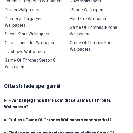
Feriehus Targaryen Wallpapers
Ravn Wallpapers
Drager Wallpapers
iPhone Wallpapers
Daenerys Targaryen
Forstørre Wallpapers
Wallpapers
Game Of Thrones iPhone
Sansa Stark Wallpapers
Wallpapers
Cersei Lannister Wallpapers
Game Of Thrones Kort
Wallpapers
Tv-shows Wallpapers
Game Of Thrones Sæson 8
Wallpapers
Ofte stillede spørgsmål
Hvor kan jeg finde flere som disse Game Of Thrones
Wallpapers?
Er disse Game Of Thrones Wallpapers vandmærket?
Findes der en højopløsningsversion af disse Game Of