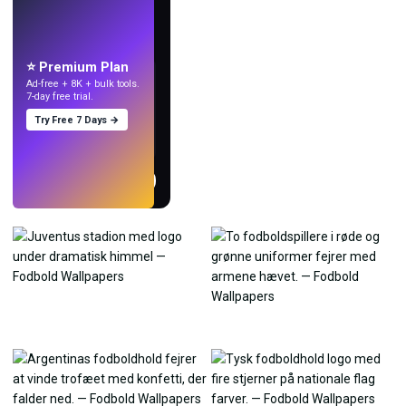
LIVE
Lav wallpapers
med AI.
⭐ Premium Plan
Ad-free + 8K + bulk tools.
7-day free trial.
Try Free 7 Days →
Prøv
→
›