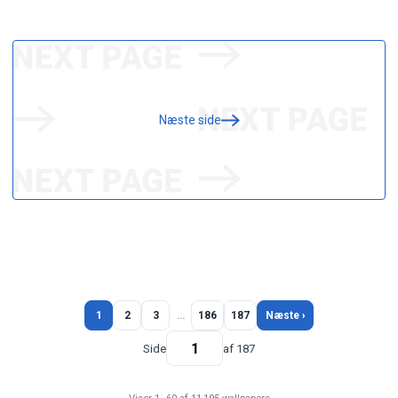
Næste side
1
2
3
…
186
187
Næste ›
Side
af 187