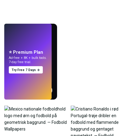
LIVE
Lav wallpapers
med AI.
⭐ Premium Plan
Ad-free + 8K + bulk tools.
7-day free trial.
Try Free 7 Days →
Prøv
→
›