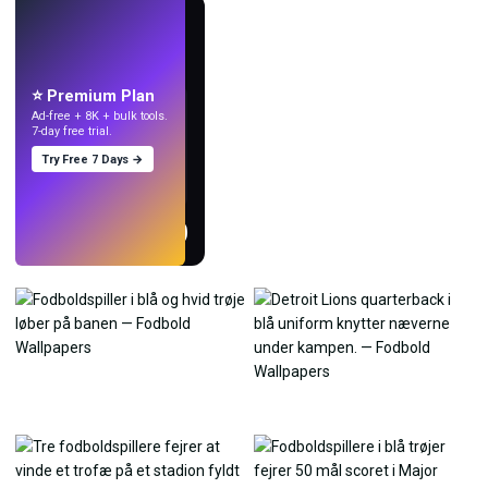
LIVE
Lav wallpapers
med AI.
⭐ Premium Plan
Ad-free + 8K + bulk tools.
7-day free trial.
Try Free 7 Days →
Prøv
→
›