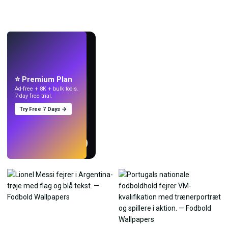
LIVE
Lav wallpapers
med AI.
⭐ Premium Plan
Ad-free + 8K + bulk tools.
7-day free trial.
Try Free 7 Days →
Prøv
→
›