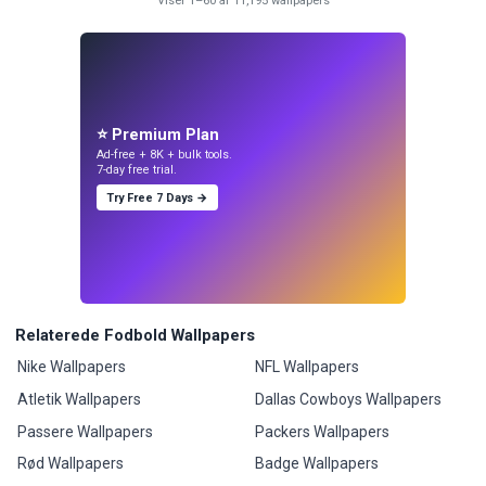
Viser 1–60 af 11,195 wallpapers
⭐ Premium Plan
Ad-free + 8K + bulk tools.
7-day free trial.
Try Free 7 Days →
Relaterede Fodbold Wallpapers
Nike Wallpapers
NFL Wallpapers
Atletik Wallpapers
Dallas Cowboys Wallpapers
Passere Wallpapers
Packers Wallpapers
Rød Wallpapers
Badge Wallpapers