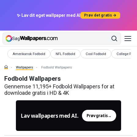
✨ Lav dit eget wallpaper med AI
Prøv det gratis →
Søg
Wallpapers
Wallpapers
Wallpapers
Wallpapers
Amerikansk Fodbold
NFL Fodbold
Cool Fodbold
College Fodb
Wallpapers
Fodbold Wallpapers
Fodbold Wallpapers
Gennemse 11,195+ Fodbold Wallpapers for at
downloade gratis i HD & 4K
Lav wallpapers med AI.
Prøv gratis
→