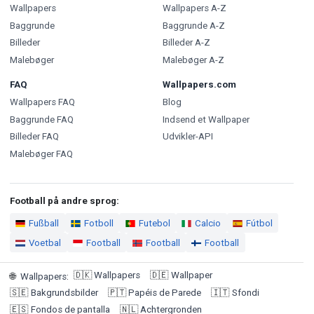
Wallpapers
Wallpapers A-Z
Baggrunde
Baggrunde A-Z
Billeder
Billeder A-Z
Malebøger
Malebøger A-Z
FAQ
Wallpapers.com
Wallpapers FAQ
Blog
Baggrunde FAQ
Indsend et Wallpaper
Billeder FAQ
Udvikler-API
Malebøger FAQ
Football på andre sprog:
Fußball
Fotboll
Futebol
Calcio
Fútbol
Voetbal
Football
Football
Football
🇩🇰
Wallpapers
🇩🇪
Wallpaper
🌐
Wallpapers
:
🇸🇪
Bakgrundsbilder
🇵🇹
Papéis de Parede
🇮🇹
Sfondi
🇪🇸
Fondos de pantalla
🇳🇱
Achtergronden