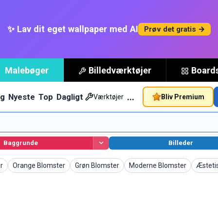
✨ Lav dit eget wallpaper med AI
Prøv det gratis →
Malebøger
Billedværktøjer
Board
…
g
Nyeste
Top
Dagligt
Bliv Premium
Værktøjer
Baggrunde
Billeder
Wallpapers
Wallpapers
Wallpapers
Wallpa
r
Orange Blomster
Grøn Blomster
Moderne Blomster
Æsteti