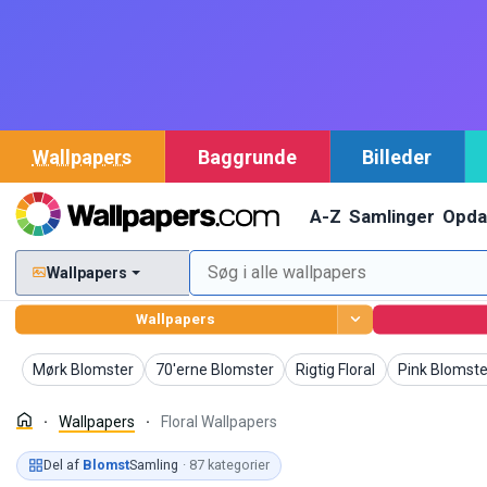
Wallpapers
Baggrunde
Billeder
A-Z
Samlinger
Opda
Wallpapers
Wallpapers
Wallpapers
Wallpapers
Wallpapers
Wallpapers
Mørk Blomster
70'erne Blomster
Rigtig Floral
Pink Blomste
Wallpapers
Floral Wallpapers
Del af
Blomst
Samling
· 87 kategorier