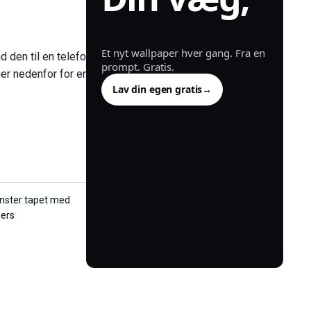
genereret.
Et nyt wallpaper hver gang. Fra en
d den til en telefon
prompt. Gratis.
er nedenfor for en
Lav din egen gratis
→