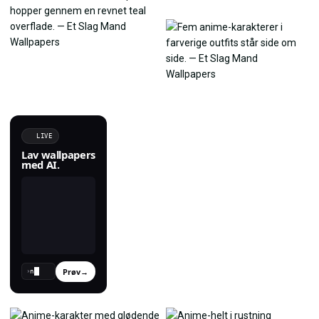
LIVE
Lav wallpapers
med AI.
Prøv
→
›