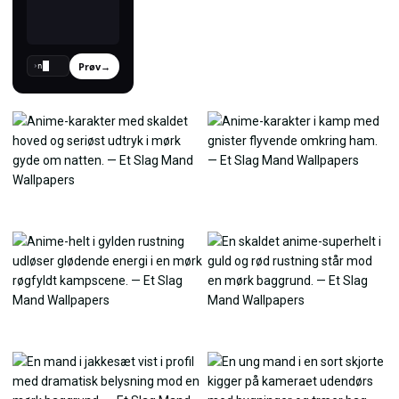
Prøv
→
›