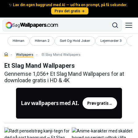
✨
Lav din egen baggrund med AI — ud fra en prompt, på få sekunder.
Prøv det gratis →
Søg
Wallpapers
Wallpapers
Wallpapers
Wallpapers
Wal
Hitman
Hitman 2
Sort Og Hvid Joker
Lejemorder 3
Fyr
Wallpapers
Et Slag Mand Wallpapers
Et Slag Mand Wallpapers
Gennemse 1,056+ Et Slag Mand Wallpapers for at
downloade gratis i HD & 4K
Lav wallpapers med AI.
Prøv gratis
→