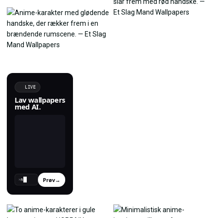
LIVE
Lav wallpapers
med AI.
Prøv
→
›