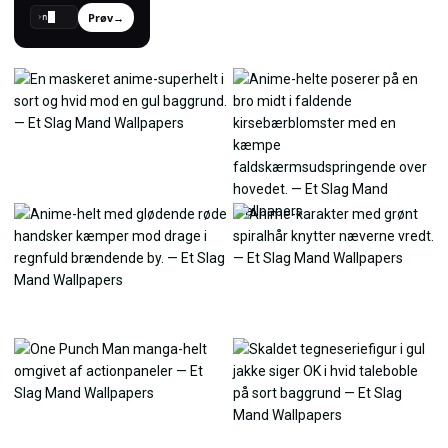
Prøv
→
›