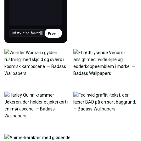
Prøv
→
›