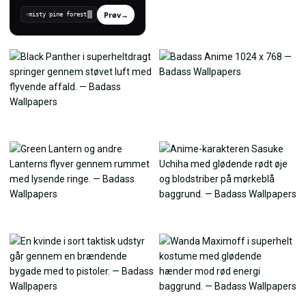
Prøv
→
›