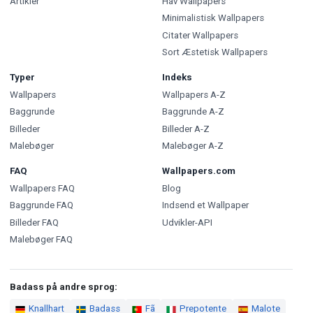
Artikler
Hav Wallpapers
Minimalistisk Wallpapers
Citater Wallpapers
Sort Æstetisk Wallpapers
Typer
Indeks
Wallpapers
Wallpapers A-Z
Baggrunde
Baggrunde A-Z
Billeder
Billeder A-Z
Malebøger
Malebøger A-Z
FAQ
Wallpapers.com
Wallpapers FAQ
Blog
Baggrunde FAQ
Indsend et Wallpaper
Billeder FAQ
Udvikler-API
Malebøger FAQ
Badass på andre sprog:
Knallhart
Badass
Fã
Prepotente
Malote