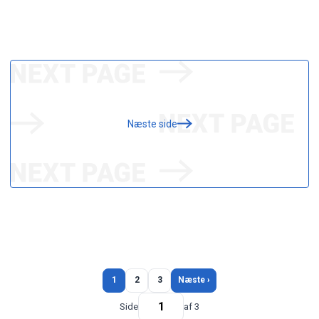
Næste side
1
2
3
Næste ›
Side
af 3