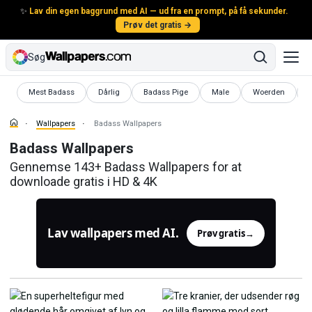
✨
Lav din egen baggrund med AI — ud fra en prompt, på få sekunder.
Prøv det gratis →
Søg
Wallpapers
Wallpapers
Wallpapers
Wallpapers
Wallpapers
Mest Badass
Dårlig
Badass Pige
Male
Woerden
Wallpapers
Badass Wallpapers
Badass Wallpapers
Gennemse 143+ Badass Wallpapers for at
downloade gratis i HD & 4K
Lav wallpapers med AI.
Prøv gratis
→