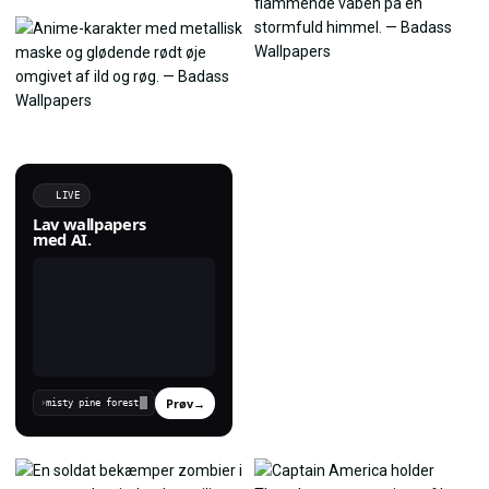
LIVE
Lav wallpapers
med AI.
Prøv
→
›