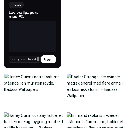
LIVE
Lav wallpapers
med AI.
Prøv
→
›