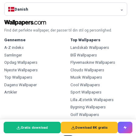
Danish
Find det perfekte wallpaper, der passer til din stil og personlighed.
Gennemse
Top Wallpapers
A-Z indeks
Landskab Wallpapers
Samlinger
Blå Wallpapers
Opdag Wallpapers
Flyvemaskine Wallpapers
Nyeste Wallpapers
Clouds Wallpapers
Top Wallpapers
Musik Wallpapers
Dagens Wallpaper
Cool Wallpapers
Artikler
Sport Wallpapers
Lilla Æstetik Wallpapers
Bygning Wallpapers
Golf Wallpapers
Typer
Indeks
Gratis download
Download 8K gratis
Wallpapers
Wallpapers A-Z