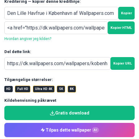
Kreditering — kopier denne kreditlinje:
Kopier
Kopier HTML
Hvordan angiver jeg kilden?
Del dette link:
Kopier URL
Tilgængelige størrelser:
HD
Full HD
Ultra HD 4K
5K
8K
Kildehenvisning påkrævet
Gratis download
Tilpas dette wallpaper
AI