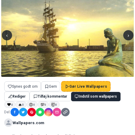
‹
›
Synes godt om
Gem
Gør Live Wallpapers
Rediger
Tilføj kommentar
Indstil som wallpapers
❤
🔥
😍
💯
🤯
0
0
0
0
0
Del:
Wallpapers.com