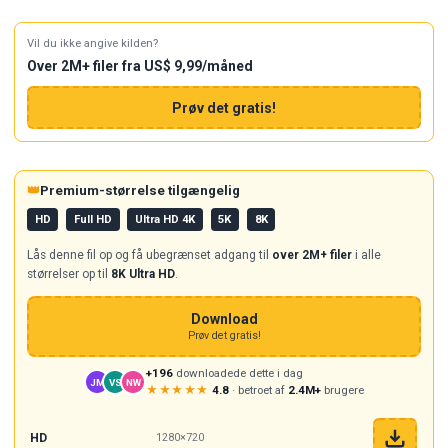
Vil du ikke angive kilden?
Over 2M+ filer fra US$ 9,99/måned
Prøv det gratis!
👑
Premium-størrelse tilgængelig
HD
Full HD
Ultra HD 4K
5K
8K
Lås denne fil op og få ubegrænset adgang til
over 2M+ filer
i alle
størrelser op til
8K Ultra HD
.
Download
Prøv det gratis!
+196
downloadede dette i dag
JM
VS
NW
★★★★★
4.8
· betroet af
2.4M+
brugere
HD
1280×720