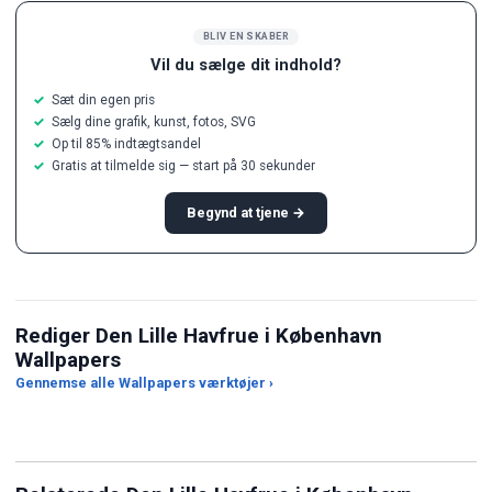
BLIV EN SKABER
Vil du sælge dit indhold?
Sæt din egen pris
Sælg dine grafik, kunst, fotos, SVG
Op til 85% indtægtsandel
Gratis at tilmelde sig — start på 30 sekunder
Begynd at tjene →
Rediger Den Lille Havfrue i København
Wallpapers
Beskæring efter
Gennemse alle Wallpapers værktøjer ›
billedformat
JPG til PNG-konverter
AI-