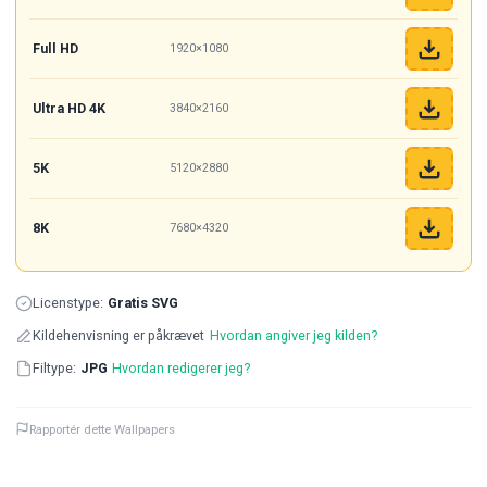
Full HD
1920×1080
Ultra HD 4K
3840×2160
5K
5120×2880
8K
7680×4320
Licenstype:
Gratis SVG
Kildehenvisning er påkrævet
Hvordan angiver jeg kilden?
Filtype:
JPG
Hvordan redigerer jeg?
Rapportér dette Wallpapers