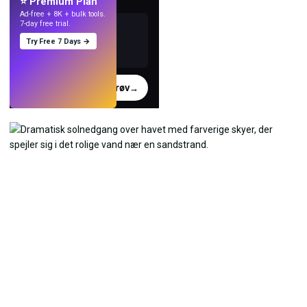
⭐ Premium Plan
Ad-free + 8K + bulk tools.
7-day free trial.
Try Free 7 Days →
Prøv
→
›