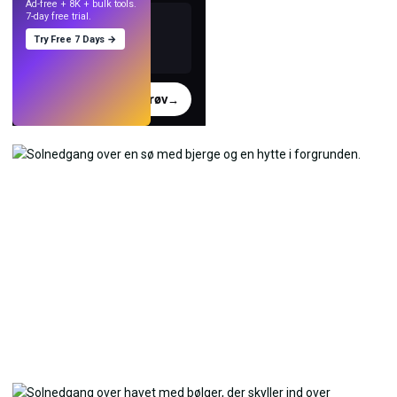
Ad-free + 8K + bulk tools.
7-day free trial.
Try Free 7 Days →
Prøv
→
›