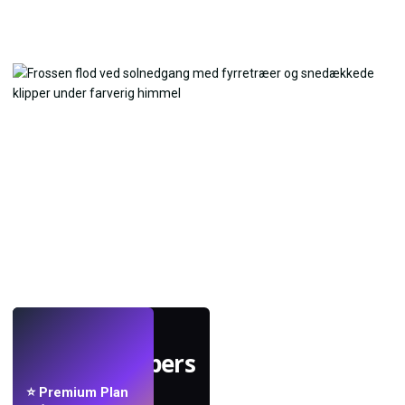
LIVE
Lav wallpapers
med AI.
⭐ Premium Plan