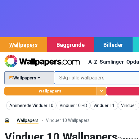
Wallpapers
Baggrunde
Billeder
A-Z
Samlinger
Opda
Wallpapers
Wallpapers
Wallpapers
Wallpapers
Wallpapers
Wallpape
Animerede Vinduer 10
Vinduer 10 HD
Vinduer 11
Vinduer
Wallpapers
Vinduer 10 Wallpapers
Vinduer 10 Wallpapers
Gennemse