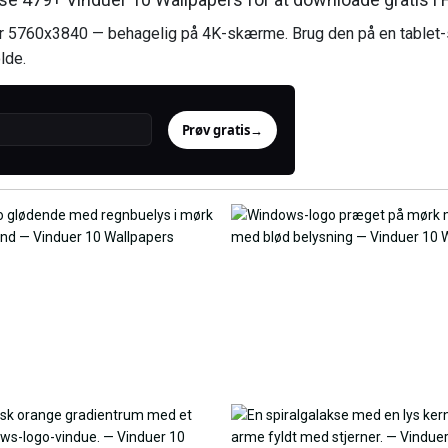
er 5760x3840 — behagelig på 4K-skærme. Brug den på en tablet-
lde.
Prøv gratis
→