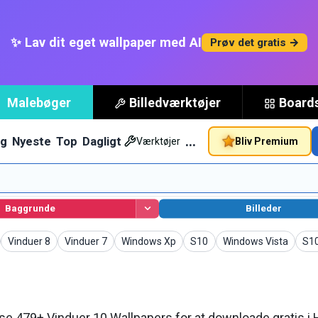
✨ Lav dit eget wallpaper med AI
Prøv det gratis →
Malebøger
Billedværktøjer
Board
…
g
Nyeste
Top
Dagligt
Bliv Premium
Værktøjer
Baggrunde
Billeder
rs
Wallpapers
Wallpapers
Wallpapers
Wallpapers
Wallpapers
Wal
Vinduer 8
Vinduer 7
Windows Xp
S10
Windows Vista
S1
 479+ Vinduer 10 Wallpapers for at downloade gratis i 