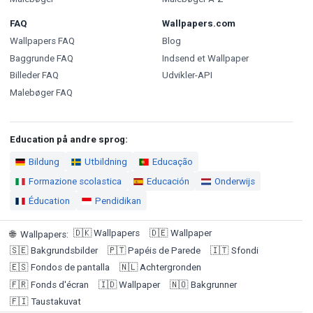
FAQ
Wallpapers.com
Wallpapers FAQ
Blog
Baggrunde FAQ
Indsend et Wallpaper
Billeder FAQ
Udvikler-API
Malebøger FAQ
Education på andre sprog:
Bildung
Utbildning
Educação
Formazione scolastica
Educación
Onderwijs
Éducation
Pendidikan
🇩🇰
Wallpapers
🇩🇪
Wallpaper
🌐
Wallpapers
:
🇸🇪
Bakgrundsbilder
🇵🇹
Papéis de Parede
🇮🇹
Sfondi
🇪🇸
Fondos de pantalla
🇳🇱
Achtergronden
🇫🇷
Fonds d'écran
🇮🇩
Wallpaper
🇳🇴
Bakgrunner
🇫🇮
Taustakuvat