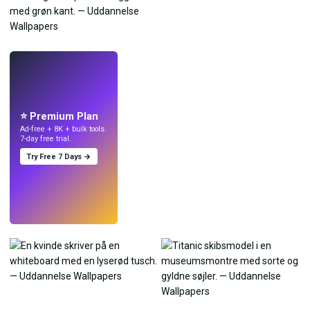
LIVE
Lav wallpapers
med AI.
⭐ Premium Plan
Ad-free + 8K + bulk tools.
7-day free trial.
Try Free 7 Days →
Prøv
→
›