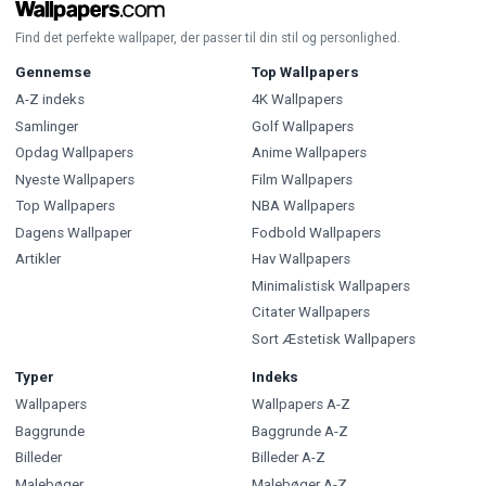
Find det perfekte wallpaper, der passer til din stil og personlighed.
Gennemse
Top Wallpapers
A-Z indeks
4K Wallpapers
Samlinger
Golf Wallpapers
Opdag Wallpapers
Anime Wallpapers
Nyeste Wallpapers
Film Wallpapers
Top Wallpapers
NBA Wallpapers
Dagens Wallpaper
Fodbold Wallpapers
Artikler
Hav Wallpapers
Minimalistisk Wallpapers
Citater Wallpapers
Sort Æstetisk Wallpapers
Typer
Indeks
Wallpapers
Wallpapers A-Z
Baggrunde
Baggrunde A-Z
Billeder
Billeder A-Z
Malebøger
Malebøger A-Z