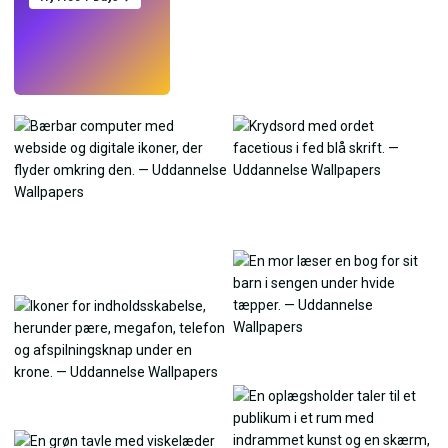
Prøv
→
›