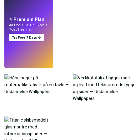
Lav wallpapers
med AI.
⭐ Premium Plan
Ad-free + 8K + bulk tools.
7-day free trial.
Try Free 7 Days →
Prøv
→
›