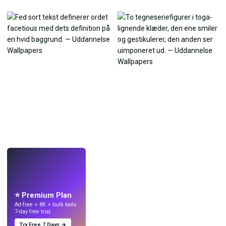
LIVE
Lav wallpapers
med AI.
⭐ Premium Plan
Ad-free + 8K + bulk tools.
7-day free trial.
Try Free 7 Days →