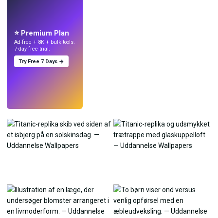
LIVE
Lav wallpapers
med AI.
⭐ Premium Plan
Ad-free + 8K + bulk tools.
7-day free trial.
Try Free 7 Days →
Prøv
→
›