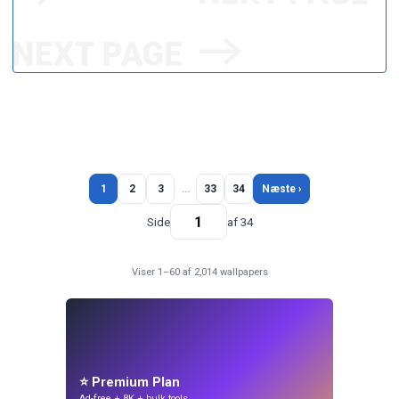
1
2
3
…
33
34
Næste ›
Side
af 34
Viser 1–60 af 2,014 wallpapers
⭐ Premium Plan
Ad-free + 8K + bulk tools.