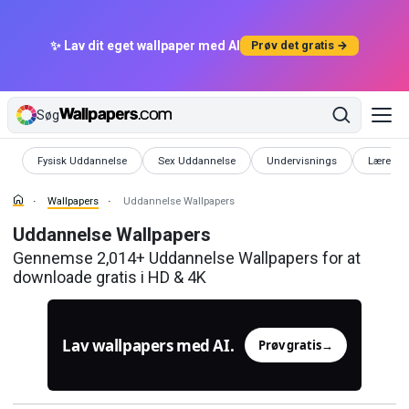
✨ Lav dit eget wallpaper med AI
Prøv det gratis →
Søg
Wallpapers
Wallpapers
Wallpapers
Wallpape
Fysisk Uddannelse
Sex Uddannelse
Undervisnings
Lærer
Wallpapers
Uddannelse Wallpapers
Uddannelse Wallpapers
Gennemse 2,014+ Uddannelse Wallpapers for at
downloade gratis i HD & 4K
Lav wallpapers med AI.
Prøv gratis
→