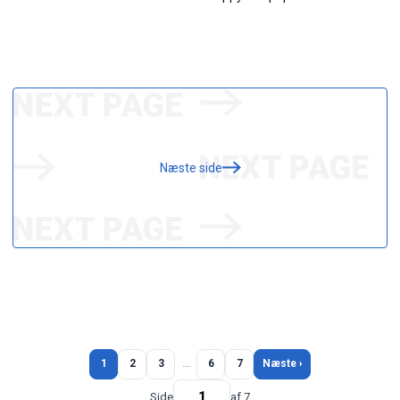
Næste side
1
2
3
…
6
7
Næste ›
Side
af 7