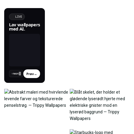
LIVE
Lav wallpapers
med AI.
Prøv
→
›