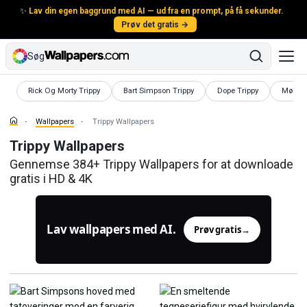
✨
Lav din egen baggrund med AI — ud fra en prompt, på få sekunder.
Prøv det gratis →
Søg
Wallpapers
Wallpapers
Wallpapers
Wallpa
Rick Og Morty Trippy
Bart Simpson Trippy
Dope Trippy
Mørk T
Wallpapers
Trippy Wallpapers
Trippy Wallpapers
Gennemse 384+ Trippy Wallpapers for at downloade
gratis i HD & 4K
Lav wallpapers med AI.
Prøv gratis
→