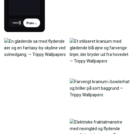
Prøv
→
›