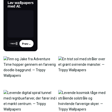
Lav wallpapers
med AI.
Prøv
→
›