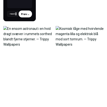
Prøv
→
›