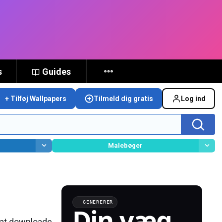
s
Guides
+ Tilføj Wallpapers
Tilmeld dig gratis
Log ind
Malebøger
GENERERER
Din væg,
at downloade