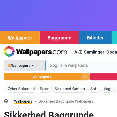
Wallpapers
Baggrunde
Billeder
A-Z
Samlinger
Opda
Wallpapers
Wallpapers
Wallpapers
Wallpapers
Wallpapers
Wallpapers
Wallpap
Cyber Sikkerhed
Spion
Sikkerhed Kamera
Safe
Vagt
Wallpapers
Sikkerhed Baggrunde Wallpapers
Sikkerhed Baggrunde