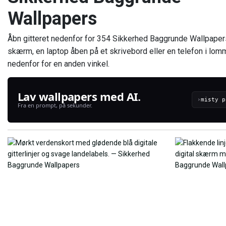
Wallpapers
Åbn gitteret nedenfor for 354 Sikkerhed Baggrunde Wallpapers.
skærm, en laptop åben på et skrivebord eller en telefon i lomm
nedenfor for en anden vinkel.
Lav wallpapers med AI.
›
Fra en prompt, på sekunder.