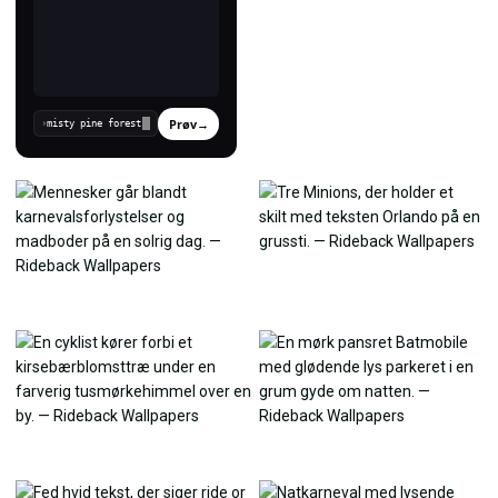
Prøv
→
›