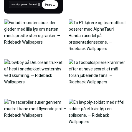
Prøv
→
›