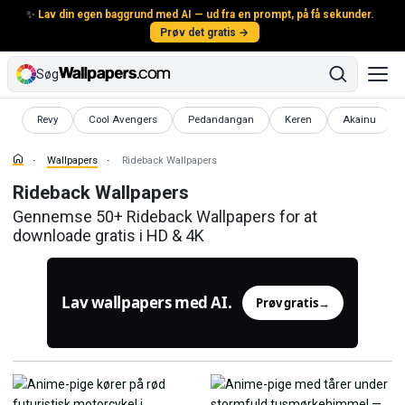
✨
Lav din egen baggrund med AI — ud fra en prompt, på få sekunder.
Prøv det gratis →
Søg
Wallpapers
Wallpapers
Wallpapers
Wallpapers
Wallpapers
Revy
Cool Avengers
Pedandangan
Keren
Akainu
Wallpapers
Rideback Wallpapers
Rideback Wallpapers
Gennemse 50+ Rideback Wallpapers for at
downloade gratis i HD & 4K
Lav wallpapers med AI.
Prøv gratis
→