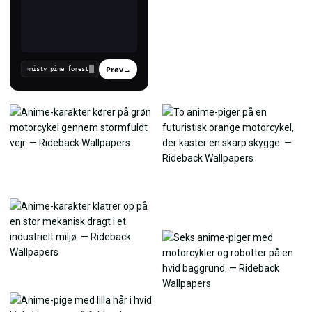
Prøv
→
›