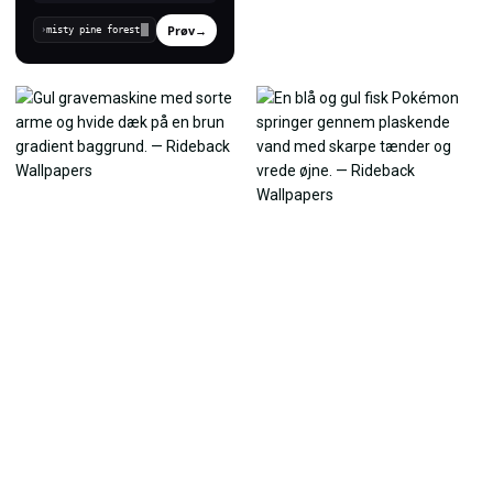
Prøv
→
›