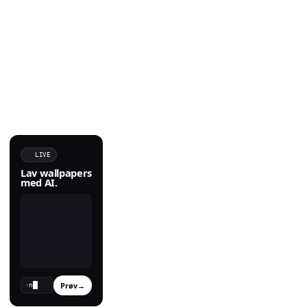
LIVE
Lav wallpapers
med AI.
Prøv
→
›