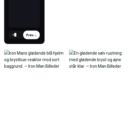
Prøv
→
›