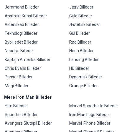
Jernmand Billeder
Jærv Billeder
Abstrakt Kunst Billeder
Guld Billeder
Videnskab Billeder
Æstetisk Billeder
Teknologi Billeder
Gul Billeder
Bybilledet Billeder
Rød Billeder
Neonlys Billeder
Neon Billeder
Kaptajn Amerika Billeder
Landing Billeder
Chris Evans Billeder
HD Billeder
Panser Billeder
Dynamisk Billeder
Magi Billeder
Orange Billeder
Mere Iron Man Billeder
Film Billeder
Marvel Superhelte Billeder
Superhelt Billeder
Iron Man Logo Billeder
Avengers Slutspil Billeder
Marvel iPhone Billeder
Avengers Billeder
Marvel iPhone X Billeder