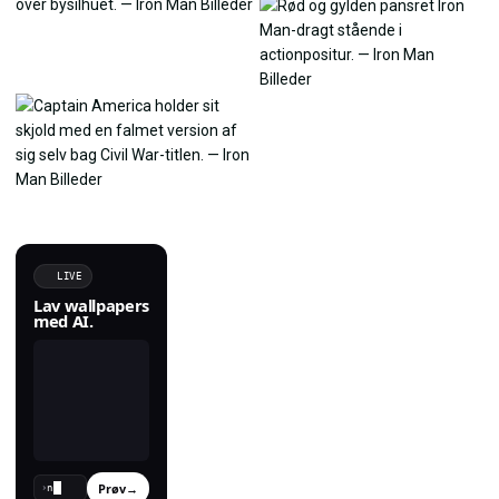
LIVE
Lav wallpapers
med AI.
Prøv
→
›