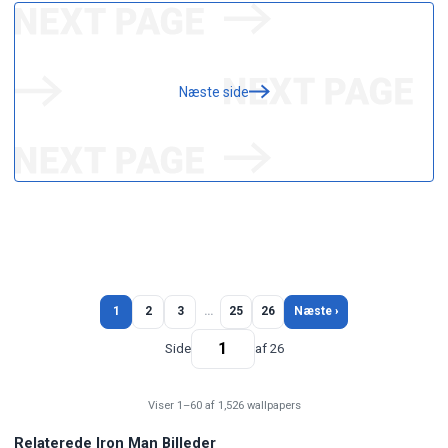
Næste side
1
2
3
…
25
26
Næste ›
Side
af 26
Viser 1–60 af 1,526 wallpapers
Relaterede Iron Man Billeder