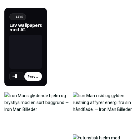
LIVE
Lav wallpapers
med AI.
Prøv
→
›