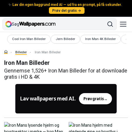
✨
Lav din egen baggrund med AI — ud fra en prompt, på få sekunder.
Prøv det gratis →
Søg
Cool Iron Man Billeder
Jern Billeder
Iron Man 4K Billeder
Skæ
Billeder
Iron Man Billeder
Iron Man Billeder
Gennemse 1,526+ Iron Man Billeder for at downloade
gratis i HD & 4K
Lav wallpapers med AI.
Prøv gratis
→