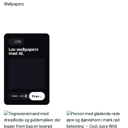
LIVE
Lav wallpapers
med AI.
Prøv
→
›