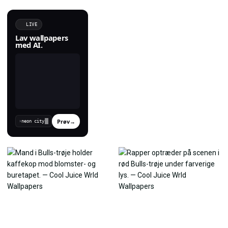
LIVE
Lav wallpapers
med AI.
Prøv
→
›