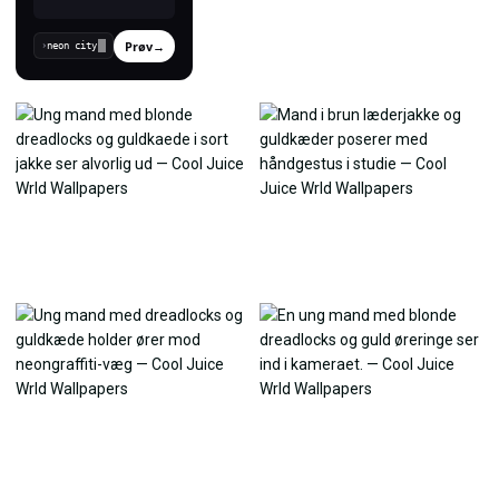
Prøv
→
›