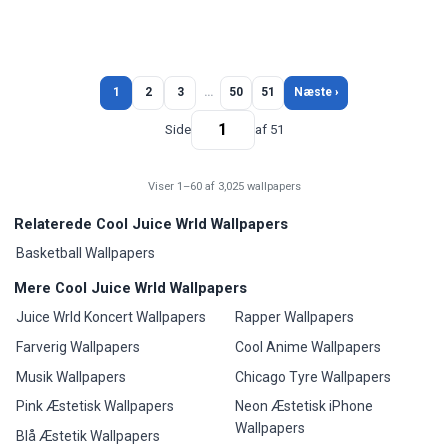
1
2
3
…
50
51
Næste ›
Side
af 51
Viser 1–60 af 3,025 wallpapers
Relaterede Cool Juice Wrld Wallpapers
Basketball Wallpapers
Mere Cool Juice Wrld Wallpapers
Juice Wrld Koncert Wallpapers
Rapper Wallpapers
Farverig Wallpapers
Cool Anime Wallpapers
Musik Wallpapers
Chicago Tyre Wallpapers
Pink Æstetisk Wallpapers
Neon Æstetisk iPhone
Wallpapers
Blå Æstetik Wallpapers