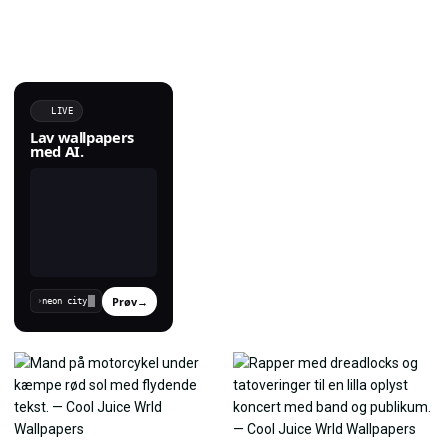
LIVE
Lav wallpapers
med AI.
Prøv
→
›