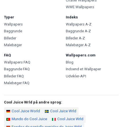
Citater Wallpapers
WWE Wallpapers
Typer
Indeks
Wallpapers
Wallpapers A-Z
Baggrunde
Baggrunde A-Z
Billeder
Billeder A-Z
Malebøger
Malebøger A-Z
FAQ
Wallpapers.com
Wallpapers FAQ
Blog
Baggrunde FAQ
Indsend et Wallpaper
Billeder FAQ
Udvikler-API
Malebøger FAQ
Cool Juice Wrld på andre sprog:
Cool Juice World
Cool Juice Wrld
Mundo do Cool Juice
Cool Juice Wrld
Fondos de pantalla geniales de Juice Wrld