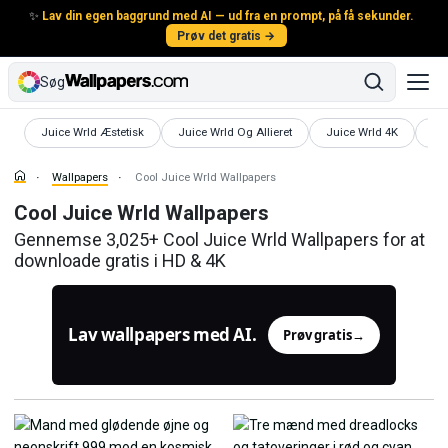
✨
Lav din egen baggrund med AI — ud fra en prompt, på få sekunder.
Prøv det gratis →
Søg
Wallpapers
Wallpapers
Wallpapers
Wal
Juice Wrld Æstetisk
Juice Wrld Og Allieret
Juice Wrld 4K
An
Wallpapers
Cool Juice Wrld Wallpapers
Cool Juice Wrld Wallpapers
Gennemse 3,025+ Cool Juice Wrld Wallpapers for at
downloade gratis i HD & 4K
Lav wallpapers med AI.
Prøv gratis
→