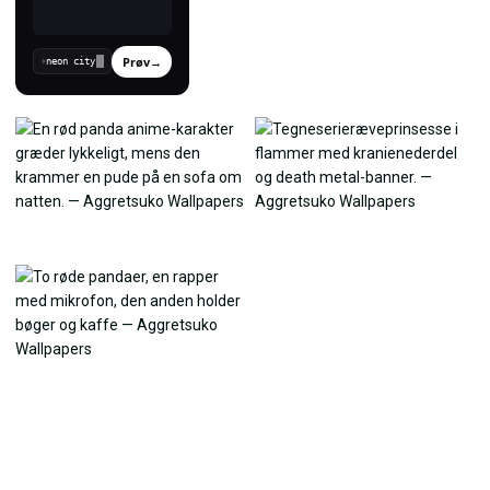
Prøv
→
›