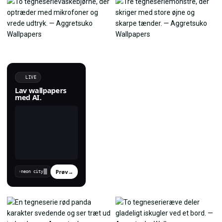
LIVE
Lav wallpapers
med AI.
Prøv
→
›