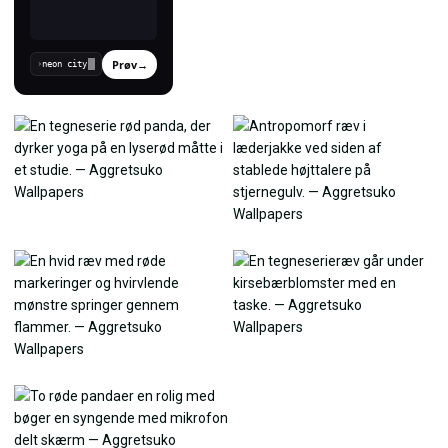
Prøv
→
›