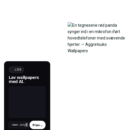
LIVE
Lav wallpapers
med AI.
Prøv
→
›