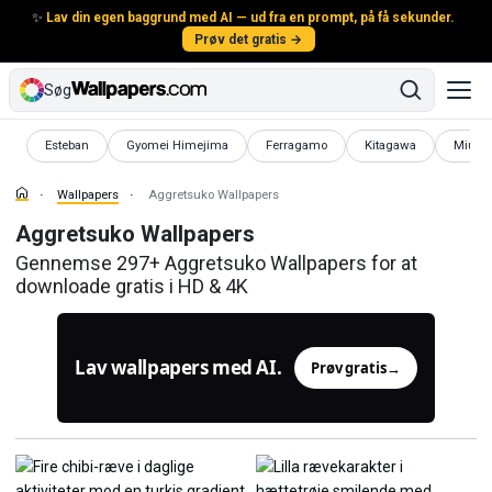
✨
Lav din egen baggrund med AI — ud fra en prompt, på få sekunder.
Prøv det gratis →
Søg
Wallpapers
Wallpapers
Wallpapers
Wallpapers
Wallpa
Esteban
Gyomei Himejima
Ferragamo
Kitagawa
Miui
Wallpapers
Aggretsuko Wallpapers
Aggretsuko Wallpapers
Gennemse 297+ Aggretsuko Wallpapers for at
downloade gratis i HD & 4K
Lav wallpapers med AI.
Prøv gratis
→