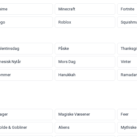
nime
Minecraft
Fortnite
ego
Roblox
Squishm
lentinsdag
Påske
Thanksgi
nesisk Nytår
Mors Dag
Vinter
ommer
Hanukkah
Ramada
ager
Magiske Væsener
Feer
olde & Gobliner
Aliens
Mythiske