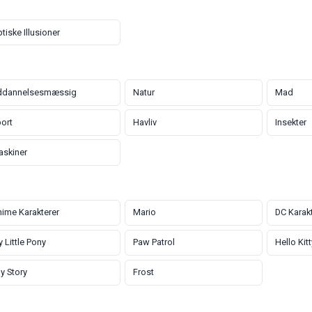
tiske Illusioner
ddannelsesmæssig
Natur
Mad
ort
Havliv
Insekter
skiner
ime Karakterer
Mario
DC Karak
 Little Pony
Paw Patrol
Hello Kitt
y Story
Frost