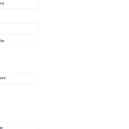
nd
ler
ess
er