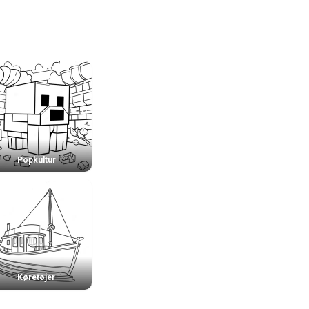
Popkultur
Køretøjer