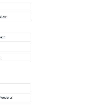
allow
ving
n
 Væsener