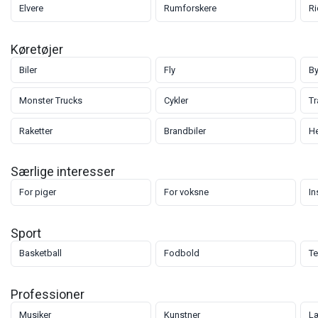
Elvere
Rumforskere
Ri
Køretøjer
Biler
Fly
By
Monster Trucks
Cykler
Tr
Raketter
Brandbiler
He
Særlige interesser
For piger
For voksne
In
Sport
Basketball
Fodbold
Te
Professioner
Musiker
Kunstner
L