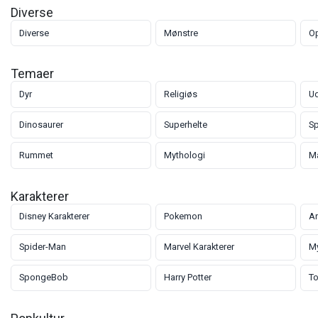
Diverse
Diverse
Mønstre
Op
Temaer
Dyr
Religiøs
U
Dinosaurer
Superhelte
Sp
Rummet
Mythologi
Ma
Karakterer
Disney Karakterer
Pokemon
An
Spider-Man
Marvel Karakterer
My
SpongeBob
Harry Potter
To