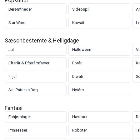
Popkultur
Berømtheder
Videospil
A
Star Wars
Kawaii
L
Sæsonbestemte & Helligdage
Jul
Halloween
Va
Efterår & Efterårsfarver
Forår
Ki
4. juli
Diwali
S
Skt. Patricks Dag
Nytårs
Fantasi
Enhjørninger
Havfruer
Dr
Prinsesser
Roboter
Tr