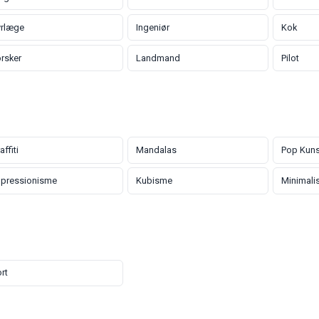
yrlæge
Ingeniør
Kok
rsker
Landmand
Pilot
affiti
Mandalas
Pop Kuns
mpressionisme
Kubisme
Minimali
rt