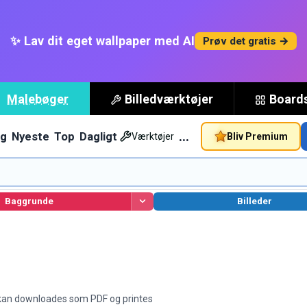
✨ Lav dit eget wallpaper med AI
Prøv det gratis →
Malebøger
Billedværktøjer
Board
…
g
Nyeste
Top
Dagligt
Bliv Premium
Værktøjer
Baggrunde
Billeder
e kan downloades som PDF og printes