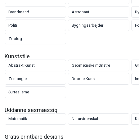
Brandmand
Astronaut
D
Politi
Bygningsarbejder
Fo
Zoolog
Kunststile
Abstrakt Kunst
Geometriske mønstre
Gr
Zentangle
Doodle Kunst
I
Surrealisme
Uddannelsesmæssig
Matematik
Naturvidenskab
Ko
Gratis printbare designs