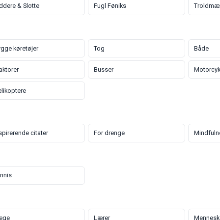
ddere & Slotte
Fugl Føniks
Troldmæ
gge køretøjer
Tog
Både
aktorer
Busser
Motorcyk
likoptere
spirerende citater
For drenge
Mindfuln
nnis
æge
Lærer
Mennesk