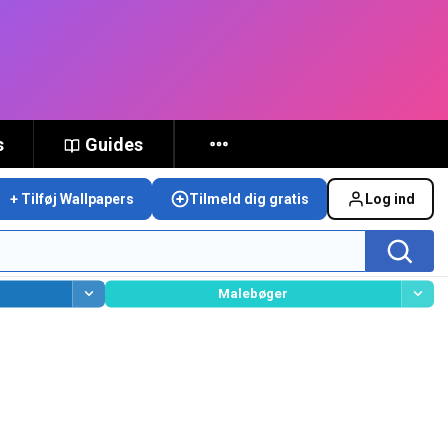
s
Guides
+ Tilføj Wallpapers
Tilmeld dig gratis
Log ind
Malebøger