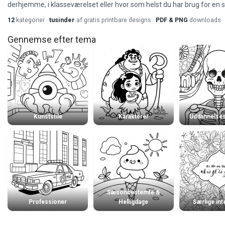
derhjemme, i klasseværelset eller hvor som helst du har brug for en sti
12
kategorier ·
tusinder
af gratis printbare designs ·
PDF & PNG
downloads
Gennemse efter tema
Kunststile
Karakterer
Uddannelse
Sæsonbestemte &
Professioner
Helligdage
Særlige in