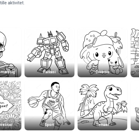
lle aktivitet.
smæssig
Fantasi
Diverse
teresser
Sport
Temaer